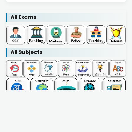
All Exams
All Subjects
Home
About Us
Contact Us
Privacy Policy
Blogs