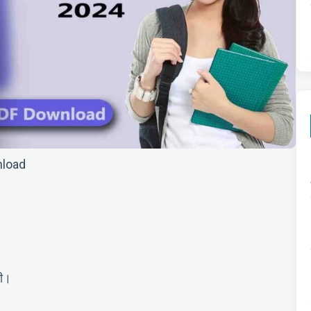
nload
थी।