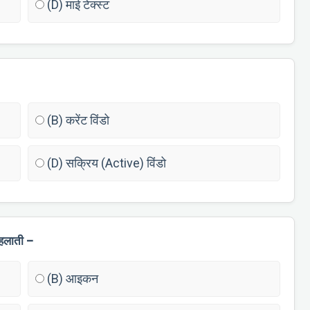
(D) माई टेक्स्ट
(B) करेंट विंडो
(D) सक्रिय (Active) विंडो
कहलाती –
(B) आइकन