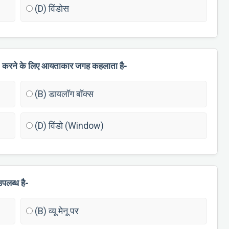
(D) विंडोस
un) करने के लिए आयताकार जगह कहलाता है-
(B) डायलॉग बॉक्स
(D) विंडो (Window)
उपलब्ध है-
(B) व्यू मेनू पर