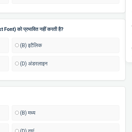
ext Font) को प्रभावित नहीं करती है?
(B) इटैलिक
(D) अंडरलाइन
(B) मध्य
(D) दाएं