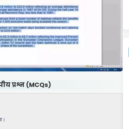
पीय प्रश्न (MCQs)
गा।
।