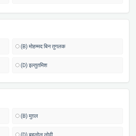
(B) मोहम्मद बिन तुगलक
(D) इल्तुतमिश
(B) मुग़ल
(D) बहलोल लोदी