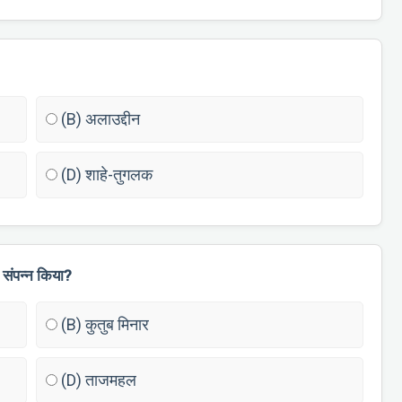
(B) अलाउद्दीन
(D) शाहे-तुगलक
 संपन्न किया?
(B) कुतुब मिनार
(D) ताजमहल