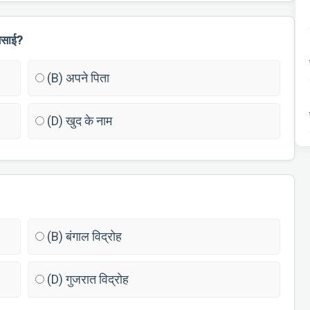
बसाई?
(B) अपने पिता
(D) खुद के नाम
(B) बंगाल विद्रोह
(D) गुजरात विद्रोह