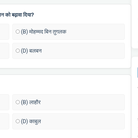
ान को बढ़ावा दिया?
(B) मोहम्मद बिन तुगलक
(D) बलबन
(B) लाहौर
(D) काबुल