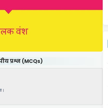
पीय प्रश्न (MCQs)
गा।
।