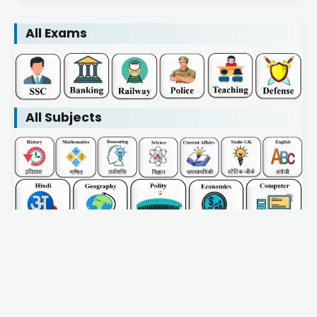
All Exams
All Subjects
Home
About Us
Contact Us
Privacy Policy
Blogs