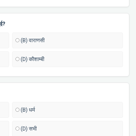
ुई?
(B) वाराणसी
(D) कौशाम्बी
(B) धर्म
(D) सभी