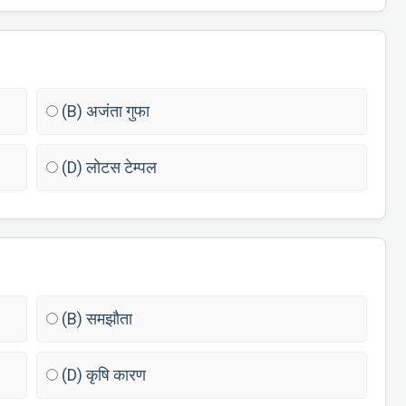
(B) अजंता गुफा
(D) लोटस टेम्पल
(B) समझौता
(D) कृषि कारण