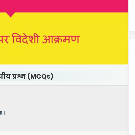
पीय प्रश्न (MCQs)
गा।
।