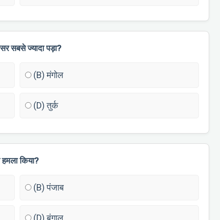
सर सबसे ज्यादा पड़ा?
(B) मंगोल
(D) तुर्क
ले हमला किया?
(B) पंजाब
(D) बंगाल