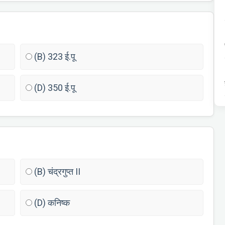
(B) 323 ई.पू
(D) 350 ई.पू
(B) चंद्रगुप्त II
(D) कनिष्क