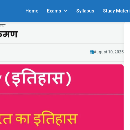
Home
Exams
Syllabus
Study Materi
रमण
क्रमण
August 10, 2025