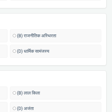
(B) राजनीतिक अस्थिरता
(D) धार्मिक सामंजस्य
(B) लाल किला
(D) अजंता